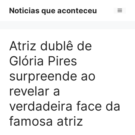
Pular
Noticias que aconteceu
Menu
para
o
conteúdo
Atriz dublê de
Glória Pires
surpreende ao
revelar a
verdadeira face da
famosa atriz