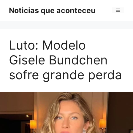
Pular
Noticias que aconteceu
Menu
para
o
conteúdo
Luto: Modelo
Gisele Bundchen
sofre grande perda