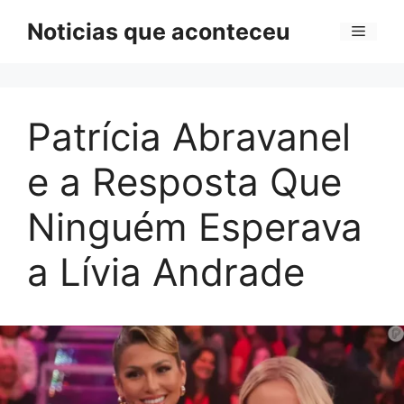
Pular
Noticias que aconteceu
Menu
para
o
conteúdo
Patrícia Abravanel
e a Resposta Que
Ninguém Esperava
a Lívia Andrade