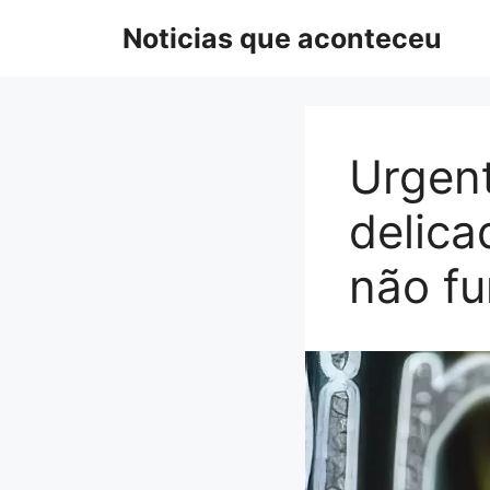
Pular
Noticias que aconteceu
para
o
conteúdo
Urgent
delica
não f