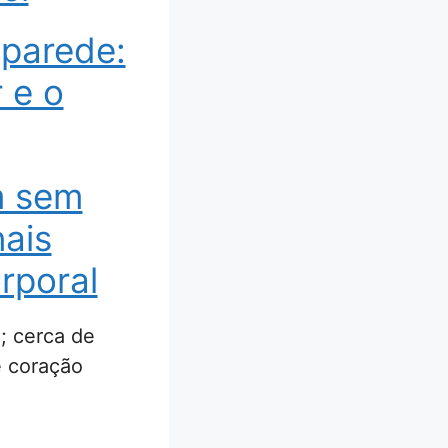
 parede:
 e o
m sem
nais
rporal
; cerca de
e coração