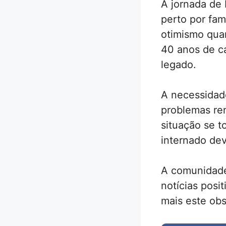
A jornada de
perto por fam
otimismo qua
40 anos de ca
legado.
A necessidade
problemas ren
situação se to
internado dev
A comunidade
notícias posi
mais este ob