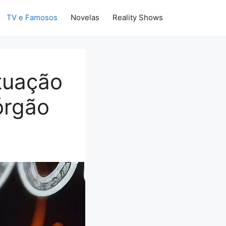
TV e Famosos
Novelas
Reality Shows
ituação
órgão