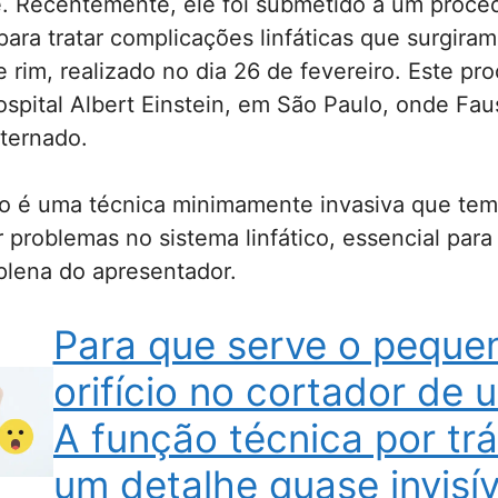
. Recentemente, ele foi submetido a um proce
ara tratar complicações linfáticas que surgira
e rim, realizado no dia 26 de fevereiro. Este p
spital Albert Einstein, em São Paulo, onde Fau
ternado.
o é uma técnica minimamente invasiva que te
r problemas no sistema linfático, essencial para
plena do apresentador.
Para que serve o peque
orifício no cortador de 
A função técnica por tr
um detalhe quase invisív