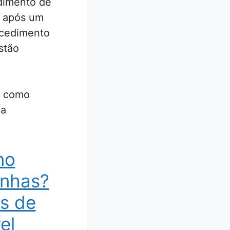
dimento de
m após um
rocedimento
stão
m como
 a
no
unhas?
ás de
el