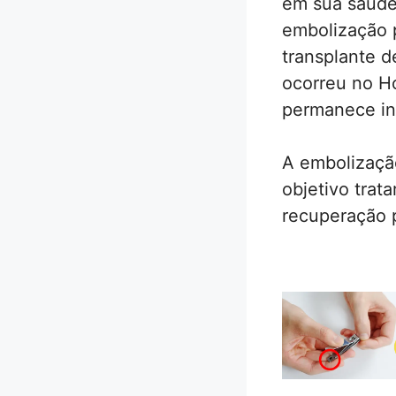
em sua saúde
embolização p
transplante d
ocorreu no Ho
permanece in
A embolizaçã
objetivo trata
recuperação 