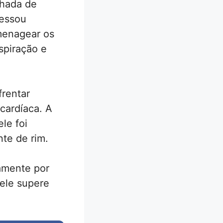
nhada de
ressou
menagear os
spiração e
frentar
cardíaca. A
ele foi
nte de rim.
amente por
 ele supere