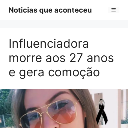
Pular
Noticias que aconteceu
Menu
para
o
conteúdo
Influenciadora
morre aos 27 anos
e gera comoção