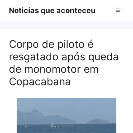
Pular
Noticias que aconteceu
Menu
para
o
conteúdo
Corpo de piloto é
resgatado após queda
de monomotor em
Copacabana