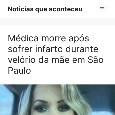
Pular
Noticias que aconteceu
Menu
para
o
conteúdo
Médica morre após
sofrer infarto durante
velório da mãe em São
Paulo