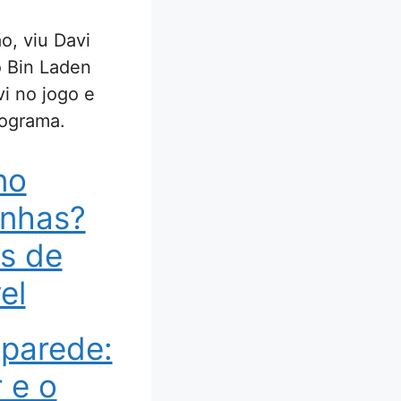
o, viu Davi
o Bin Laden
i no jogo e
rograma.
no
unhas?
ás de
el
 parede:
 e o