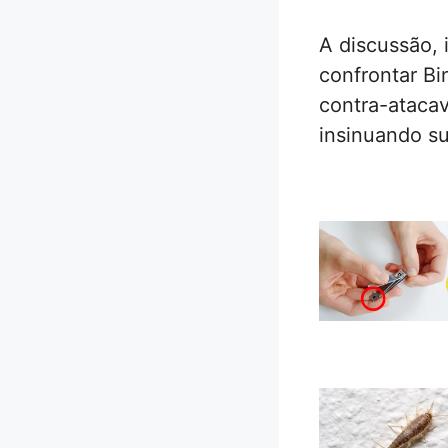
A discussão, 
confrontar B
contra-atacav
insinuando s