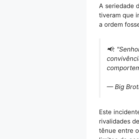
A seriedade d
tiveram que i
a ordem fosse
📢: "Senho
convivênci
comporte
— Big Brot
Este inciden
rivalidades 
tênue entre o