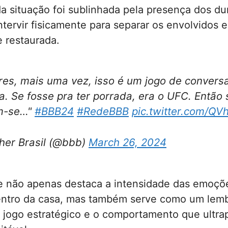
a situação foi sublinhada pela presença dos d
ntervir fisicamente para separar os envolvidos e
 restaurada.
res, mais uma vez, isso é um jogo de convers
a. Se fosse pra ter porrada, era o UFC. Então
m-se…"
#BBB24
#RedeBBB
pic.twitter.com/QV
her Brasil (@bbb)
March 26, 2024
te não apenas destaca a intensidade das emoçõ
dentro da casa, mas também serve como um lemb
 jogo estratégico e o comportamento que ultra