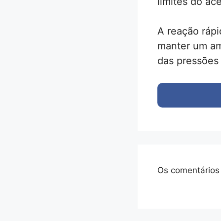
limites do ace
A reação ráp
manter um am
das pressões
Os comentários