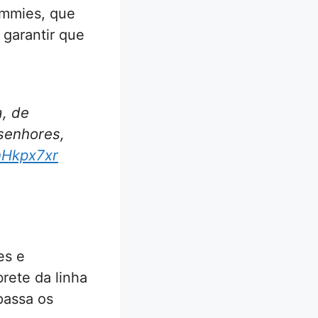
ummies, que
 garantir que
a, de
 senhores,
hHkpx7xr
es e
rete da linha
passa os