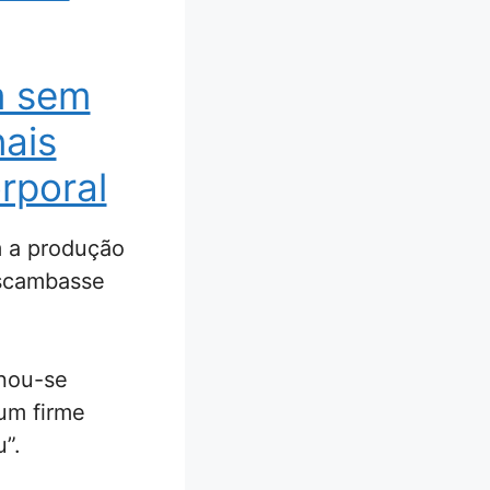
m sem
nais
rporal
m a produção
escambasse
rnou-se
 um firme
”.