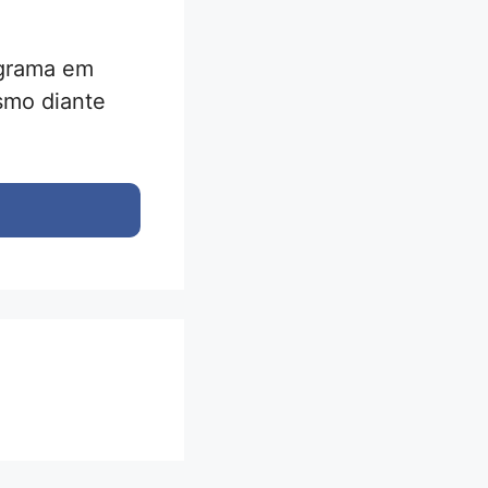
ograma em
smo diante