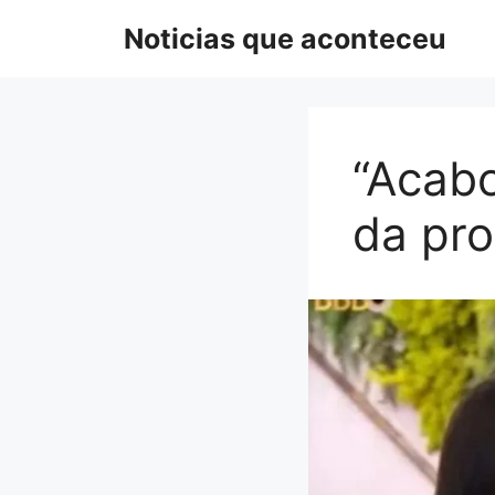
Pular
Noticias que aconteceu
para
o
conteúdo
“Acabo
da pr