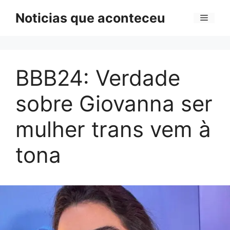
Pular
Noticias que aconteceu
Menu
para
o
conteúdo
BBB24: Verdade
sobre Giovanna ser
mulher trans vem à
tona