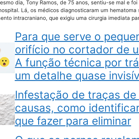
smo dia, Tony Ramos, de 75 anos, sentiu-se mal e foi
 hospital. Lá, os médicos diagnosticaram um hematoma 
ento intracraniano, que exigiu uma cirurgia imediata p
Para que serve o peque
orifício no cortador de 
A função técnica por tr
um detalhe quase invisív
Infestação de traças de
causas, como identificar
que fazer para eliminar