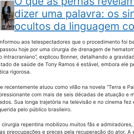
O que as pernas revela
dizer uma palavra: os si
ocultos da linguagem co
informou aos telespectadores que o procedimento foi 
passou hoje por uma cirurgia de drenagem de hematom
intracraniano”, explicou Bonner, detalhando a gravidad
estado de saúde de Tony Ramos é estável, embora ele 
ica rigorosa.
 recentemente atuou como vilão na novela “Terra e Pai
mpressionante com mais de seis décadas de atuação e 
ados. Sua longa trajetória na televisão e no cinema fez
erida pelo público brasileiro.
a cirurgia repentina mobilizou muitos fãs e admiradores,
s preocupações e preces pela recuperação do ator. A 