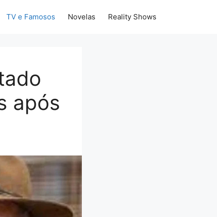
TV e Famosos
Novelas
Reality Shows
stado
s após