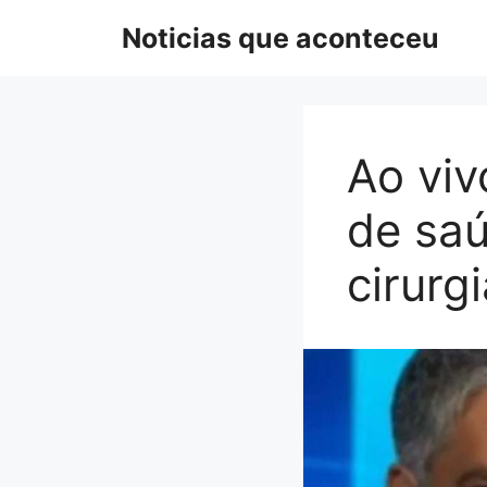
Pular
Noticias que aconteceu
para
o
conteúdo
Ao viv
de sa
cirurg