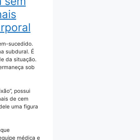
m sem
nais
rporal
bem-sucedido.
a subdural. É
e da situação.
permaneça sob
xão”, possui
mais de cem
 dele uma figura
 que
equipe médica e