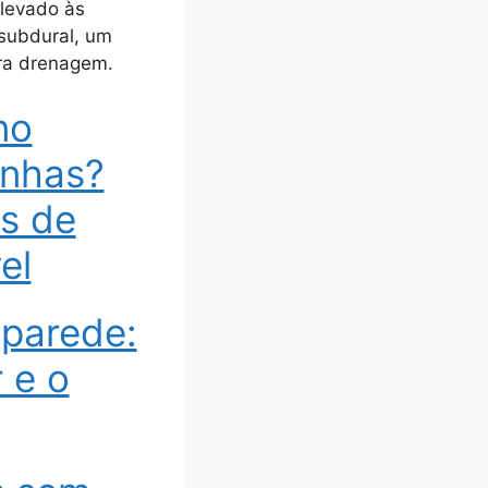
 levado às
subdural, um
ara drenagem.
no
unhas?
ás de
el
 parede:
 e o