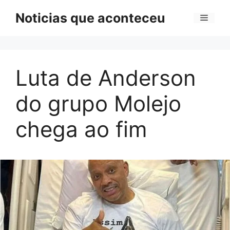
Pular
Noticias que aconteceu
Menu
para
o
conteúdo
Luta de Anderson
do grupo Molejo
chega ao fim