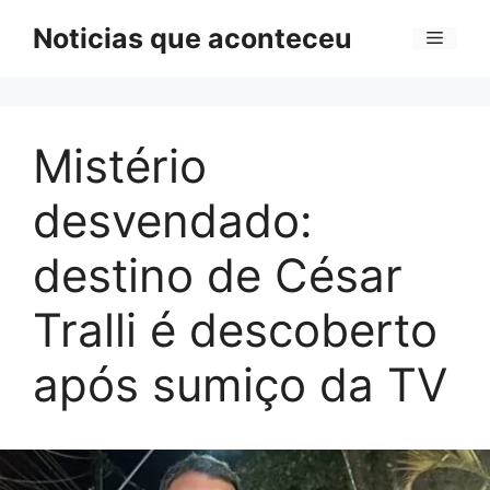
Pular
Noticias que aconteceu
Menu
para
o
conteúdo
Mistério
desvendado:
destino de César
Tralli é descoberto
após sumiço da TV