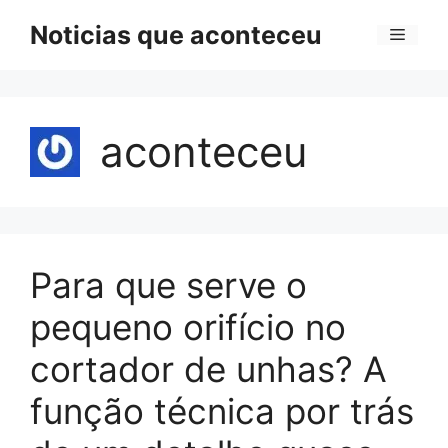
Pular
Noticias que aconteceu
Menu
para
o
conteúdo
aconteceu
Para que serve o
pequeno orifício no
cortador de unhas? A
função técnica por trás